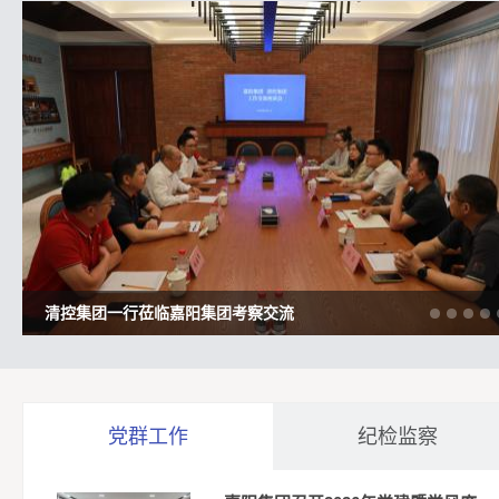
清控集团一行莅临嘉阳集团考察交流
党群工作
纪检监察